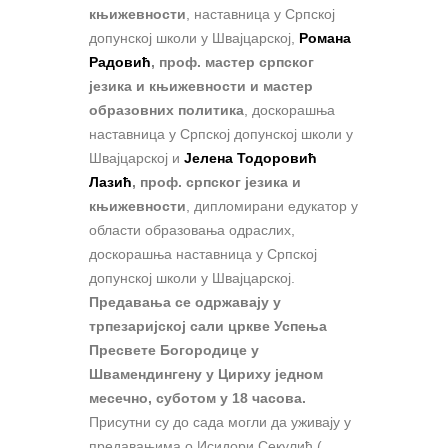
књижевности
, наставница у Српској
допунској школи у Швајцарској,
Романа
Радовић
, проф. мастер српског
језика и књижевности и мастер
образовних политика
, доскорашња
наставница у Српској допунској школи у
Швајцарској и
Јелена Тодоровић
Лазић
, проф. српског језика и
књижевности
, дипломирани едукатор у
области образовања одраслих,
доскорашња наставница у Српској
допунској школи у Швајцарској.
Предавања се одржавају у
трпезаријској сали цркве Успења
Пресвете Богородице у
Швамендингену у Цириху једном
месечно, суботом у 18 часова.
Присутни су до сада могли да уживају у
предавањима о Исидори Секулић (