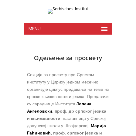
MENU
Одељење за просвету
Секција за просвету при Српском
институту у Цириху једном месечно
организује циклус предавања на теме из
српске књижевности и језика. Предавачи
су сараднице Института
Јелена
Ангеловски
, проф. др српског језика
и књижевности
, наставница у Српској
допунској школи у Швајцарској,
Марија
Гаћиновић
, проф. српског језика и