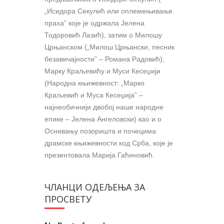
„Исидора Секулић или оплемењивање
праха” које је одржала Јелена
Тодоровић Лазић), затим о Милошу
Црњанском („Милош Црњански, песник
безавичајности” – Романа Радовић),
Марку Краљевићу и Муси Кесеџији
(Народна књижевност: „Марко
Краљевић и Муса Кесеџија” –
најнеобичнији двобој наше народне
епике – Јелена Ангеловски) као и о
Оснивању позоришта и почецима
драмске књижевности код Срба, које је
презентовала Марија Гаћиновић.
ЧЛАНЦИ ОДЕЉЕЊА ЗА
ПРОСВЕТУ