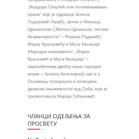
„Исидора Секулић или оплемењивање
праха” које је одржала Јелена
Тодоровић Лазић), затим о Милошу
Црњанском („Милош Црњански, песник
безавичајности” – Романа Радовић),
Марку Краљевићу и Муси Кесеџији
(Народна књижевност: „Марко
Краљевић и Муса Кесеџија” –
најнеобичнији двобој наше народне
епике – Јелена Ангеловски) као и о
Оснивању позоришта и почецима
драмске књижевности код Срба, које је
презентовала Марија Гаћиновић.
ЧЛАНЦИ ОДЕЉЕЊА ЗА
ПРОСВЕТУ