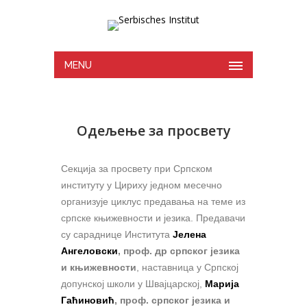
MENU
Одељење за просвету
Секција за просвету при Српском
институту у Цириху једном месечно
организује циклус предавања на теме из
српске књижевности и језика. Предавачи
су сараднице Института
Јелена
Ангеловски
, проф. др српског језика
и књижевности
, наставница у Српској
допунској школи у Швајцарској,
Марија
Гаћиновић
, проф. српског језика и