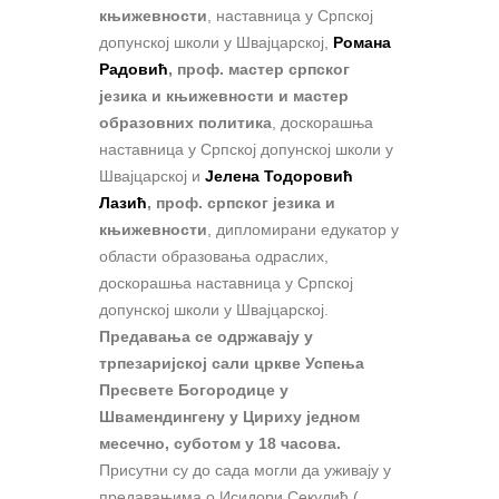
књижевности
, наставница у Српској
допунској школи у Швајцарској,
Романа
Радовић
, проф. мастер српског
језика и књижевности и мастер
образовних политика
, доскорашња
наставница у Српској допунској школи у
Швајцарској и
Јелена Тодоровић
Лазић
, проф. српског језика и
књижевности
, дипломирани едукатор у
области образовања одраслих,
доскорашња наставница у Српској
допунској школи у Швајцарској.
Предавања се одржавају у
трпезаријској сали цркве Успења
Пресвете Богородице у
Швамендингену у Цириху једном
месечно, суботом у 18 часова.
Присутни су до сада могли да уживају у
предавањима о Исидори Секулић (