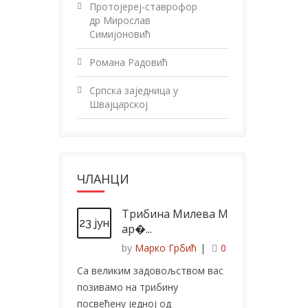
Протојереј-ставрофор
др Мирослав
Симијоновић
Романа Радовић
Српска заједница у
Швајцарској
ЧЛАНЦИ
Трибина Милева М
23 јун
ар�...
by
Марко Грбић
|
0
Са великим задовољством вас
позивамо на трибину
посвећену једној од