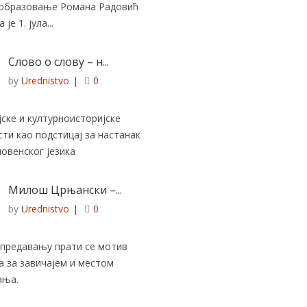
и образовање Романа Радовић
је 1. јула...
Слово о слову – н...
by
Urednistvo
|
0
ске и културноисторијске
ти као подстицај за настанак
овенског језика
Милош Црњански –...
by
Urednistvo
|
0
 предавању прати се мотив
 за завичајем и местом
ања.