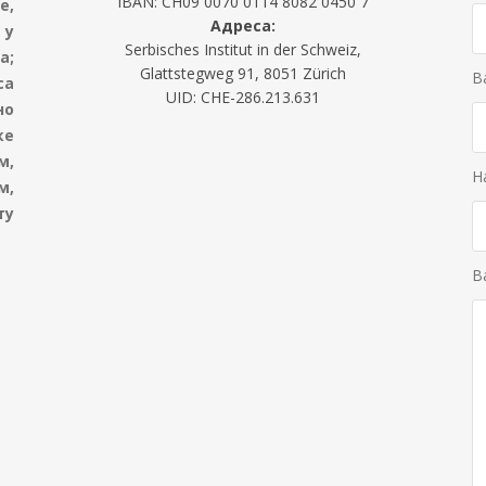
IBAN: CH09 0070 0114 8082 0450 7
е,
Адреса:
 у
Serbisches Institut in der Schweiz,
а;
Glattstegweg 91, 8051 Zürich
В
са
UID: CHE-286.213.631
но
ке
м,
Н
м,
ту
В