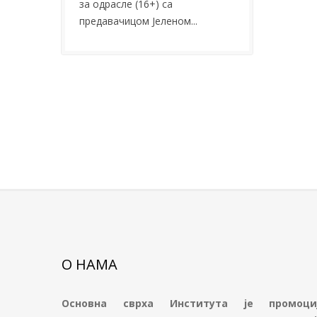
за одрасле (16+) са
предавачицом Јеленом...
О НАМА
Основна сврха Института је промоци