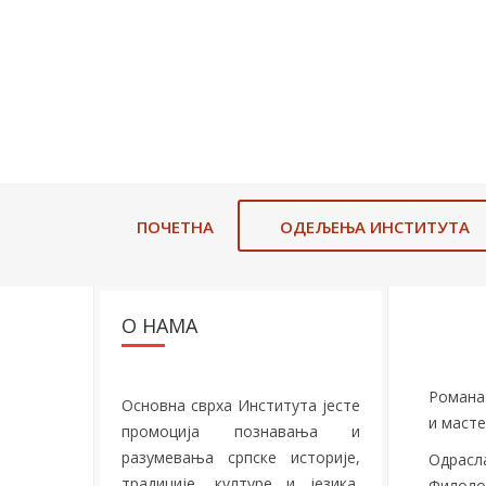
ПОЧЕТНА
ОДЕЉЕЊА ИНСТИТУТА
О НАМА
Романа 
Основна сврха Института јесте
и масте
промоција познавања и
разумевања српске историје,
Одрасла
традиције, културе и језика,
Филолош