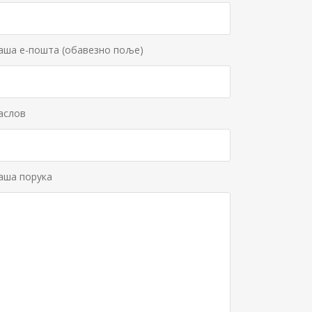
аша е-пошта (обавезно поље)
аслов
аша порука