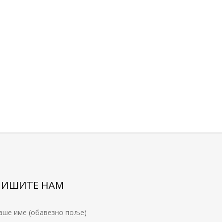
ПИШИТЕ НАМ
аше име (обавезно поље)