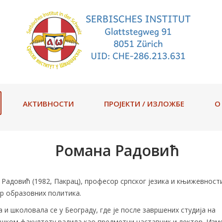
АКТИВНОСТИ
ПРОЈЕКТИ / ИЗЛОЖБE
О
Романа Радовић
Радовић (1982, Пакрац), професор српског језика и књижевност
р образовних политика.
 и школовала се у Београду, где је после завршених студија на
ком факултету радила као предметни наставник и лектор. Изме