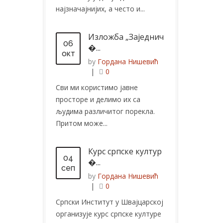
најзначајнијих, а често и...
Изложба „Заједнич
06
�...
окт
by
Гордана Нишевић
|
0
Сви ми користимо јавне
просторе и делимо их са
људима различитог порекла.
Притом може...
Курс српске култур
04
�...
сеп
by
Гордана Нишевић
|
0
Српски Институт у Швајцарској
организује курс српске културе