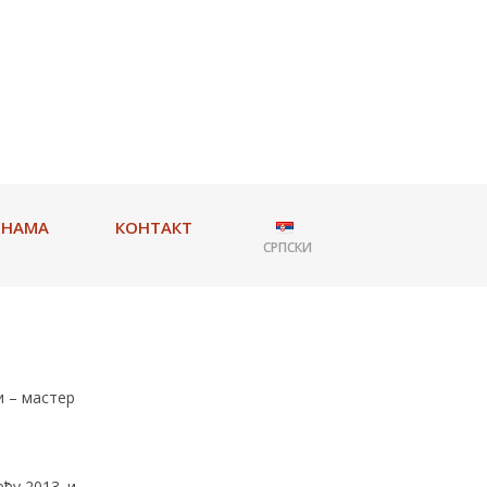
 НАМА
КОНТАКТ
СРПСКИ
и – мастер
ђу 2013. и