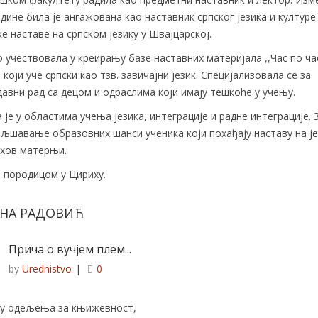
одине била је ангажована као наставник српског језика и културе
е наставе на српском језику у Швајцарској.
 учествовала у креирању базе наставних материјала ,,Час по час
 који уче српски као тзв. завичајни језик. Специјализовала се за
авни рад са децом и одраслима који имају тешкоће у учењу.
 је у областима учења језика, интеграције и радне интеграције. 
љшавање образовних шанси ученика који похађају наставу на је
ихов матерњи.
 породицом у Цириху.
НА РАДОВИЋ
Прича о вучјем плем...
by
Urednistvo
|
0
ру одељења за књижевност,