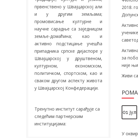
првенствено у Швајцарској али
2018. г
и у другим земљама;
Допунск
промовисање културне и
Активно
научне сарадње са заједницом
ученике
земље-домаћина; као и
саветод
активно подстицање учешћа
Активна
припадника српске дијаспоре у
за побо
Швајцарској у друштвеном,
није њ
културном, економском,
политичком, спортском, као и
Живи са
сваком другом аспекту живота
у Швајцарској Конфедерацији.
РОМА
Тренутно институт сарађује са
01 јул
следећим партнерским
институцијама:
У окви