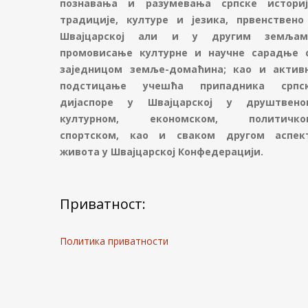
познавања и разумевања српске историј
традиције, културе и језика, првенствено
Швајцарској али и у другим земљам
промовисање културне и научне сарадње 
заједницом земље-домаћина; као и актив
подстицање учешћа припадника српс
дијаспоре у Швајцарској у друштвено
културном, економском, политичко
спортском, као и сваком другом аспек
живота у Швајцарској Конфедерацији.
Приватност:
Политика приватности