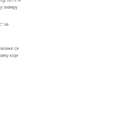
 у оквиру
” за
Залаже се
зику који