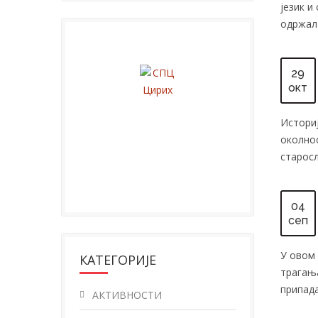
језик 
одржала 
29
окт
Историј
околнос
старосл
04
сеп
У овом
КАТЕГОРИЈЕ
трагања
припад
АКТИВНОСТИ